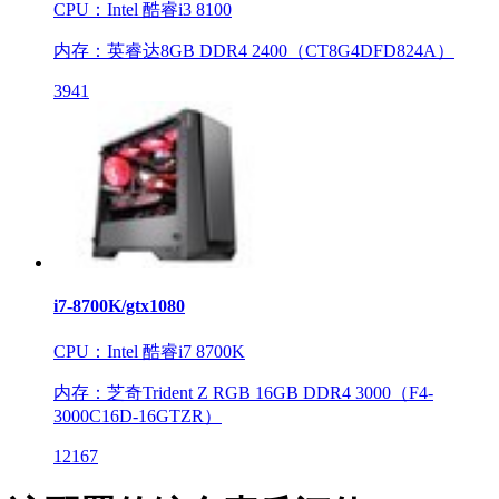
CPU：Intel 酷睿i3 8100
内存：英睿达8GB DDR4 2400（CT8G4DFD824A）
3941
i7-8700K/gtx1080
CPU：Intel 酷睿i7 8700K
内存：芝奇Trident Z RGB 16GB DDR4 3000（F4-
3000C16D-16GTZR）
12167