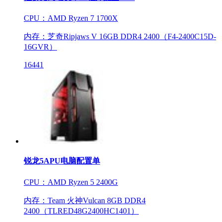
CPU：AMD Ryzen 7 1700X
内存：芝奇Ripjaws V 16GB DDR4 2400（F4-2400C15D-
16GVR）
16441
锐龙5APU电脑配置单
CPU：AMD Ryzen 5 2400G
内存：Team 火神Vulcan 8GB DDR4
2400（TLRED48G2400HC1401）