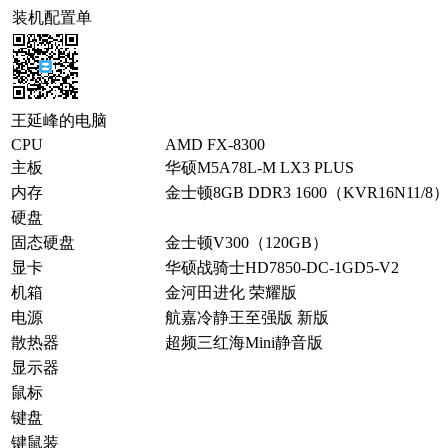
装机配置单
王延峰的电脑
CPU
AMD FX-8300
主板
华硕M5A78L-M LX3 PLUS
内存
金士顿8GB DDR3 1600（KVR16N11/8
硬盘
固态硬盘
金士顿V300（120GB）
显卡
华硕战骑士HD7850-DC-1GD5-V2
机箱
金河田进化 荣耀版
电源
航嘉冷静王至强版 新版
散热器
超频三红海Mini静音版
显示器
鼠标
键盘
键鼠装